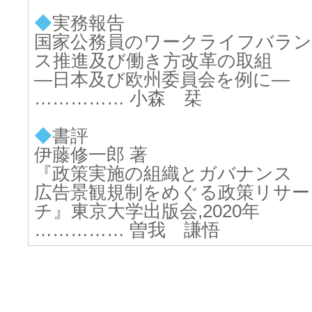
◆
実務報告
国家公務員のワークライフバラン
ス推進及び働き方改革の取組
―日本及び欧州委員会を例に―
…………… 小森 栞
◆
書評
伊藤修一郎 著
『政策実施の組織とガバナンス
広告景観規制をめぐる政策リサー
チ』東京大学出版会,2020年
…………… 曽我 謙悟