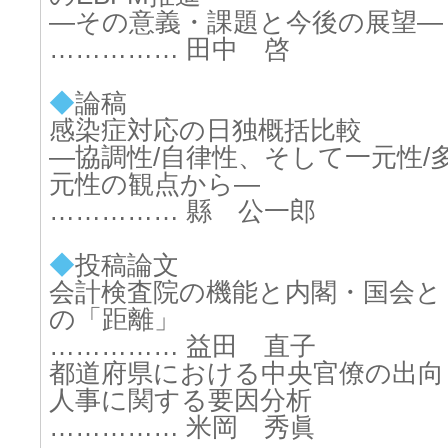
―その意義・課題と今後の展望―
…………… 田中 啓
◆
論稿
感染症対応の日独概括比較
―協調性/自律性、そして一元性/
元性の観点から―
…………… 縣 公一郎
◆
投稿論文
会計検査院の機能と内閣・国会と
の「距離」
…………… 益田 直子
都道府県における中央官僚の出向
人事に関する要因分析
…………… 米岡 秀眞