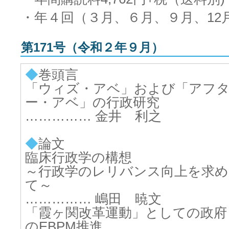
・年４回（３月、６月、９月、12
第171号（令和２年９月）
◆
巻頭言
「ウィズ・アベ」および「アフ
ー・アベ」の行政研究
…………… 金井 利之
◆
論文
臨床行政学の構想
～行政学のレリバンス向上を求め
て～
…………… 嶋田 暁文
「霞ヶ関改革運動」としての政府
のEBPM推進