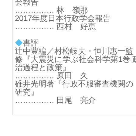
会報告
…………… 林 嶺那
2017年度日本行政学会報告
…………… 西村 好恵
◆
書評
辻中豊編／村松岐夫・恒川惠一監
修『大震災に学ぶ社会科学第1巻 
治過程と政策』
…………… 原田 久
碓井光明著『行政不服審査機関の
研究』
…………… 田尾 亮介