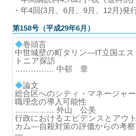
・年4回(3月、6月、9月、12月)発
第158号（平成29年6月）
◆
巻頭言
中世城壁の町タリン―IT立国エス
トニア探訪
…………… 中邨 章
◆
論文
総合区へのシティ・マネージャー
職理念の導入可能性
…………… 外山 公美
行政におけるエビデンスとアウ
カム―自殺対策の評価からの考察
―