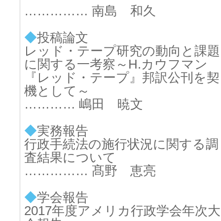
…………… 南島 和久
◆
投稿論文
レッド・テープ研究の動向と課題
に関する一考察～H.カウフマン
『レッド・テープ』邦訳公刊を契
機として～
………… 嶋田 暁文
◆
実務報告
行政手続法の施行状況に関する調
査結果について
…………… 髙野 恵亮
◆
学会報告
2017年度アメリカ行政学会年次大