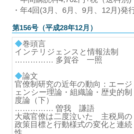
・年4回(3月、6月、9月、12月)発
第156号（平成28年12月）
◆
巻頭言
インテリジェンスと情報法制
…………… 多賀谷 一照
◆
論文
官僚制研究の近年の動向：エージ
ェンシー理論・組織論・歴史的制
度論（下）
…………… 曽我 謙語
大蔵官僚は二度泣いた 主税局の
政策目標と行動様式の変化と連続
性