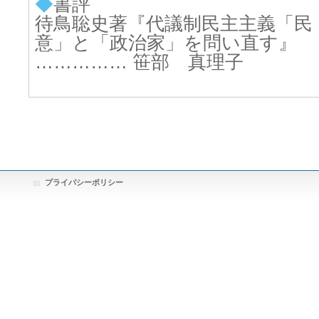
◆
書評
待鳥聡史著『代議制民主主義「民
意」と「政治家」を問い直す』
…………… 笹部 真理子
プライバシーポリシー