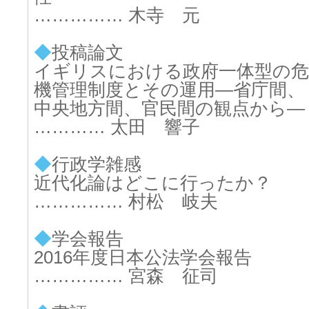
…………… 木寺 元
◆
投稿論文
イギリスにおける政府一体型の危
機管理制度とその運用―省庁間、
中央地方間、官民間の観点から―
………… 太田 響子
◆
行政学雑感
近代化論はどこに行ったか？
…………… 村松 岐夫
◆
学会報告
2016年度日本公法学会報告
…………… 宮森 征司