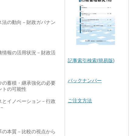
ス法の動向－財政ガバナン
務情報の活用状況－財政活
記事索引検索(簡易版)
バックナンバー
ウの蓄積・継承強化の必要
ントの可能性
ご注文方法
スとイノベーション－行政
－
革の本質－比較の視点から