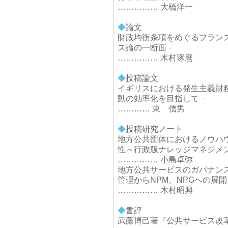
…………… 大橋洋一
◆
論文
財政均衡条項をめぐるフラン
ス論の一断面－
…………… 木村琢麿
◆
投稿論文
イギリスにおける発生主義財
動の効率化を目指して－
………… 東 信男
◆
投稿研究ノート
地方公共団体におけるノウハ
性～行政版ナレッジマネジメ
…………… 小島卓弥
地方公共サービスのガバナン
管理からNPM、NPGへの展開
…………… 木村昭興
◆
書評
武藤博己著『公共サービス改