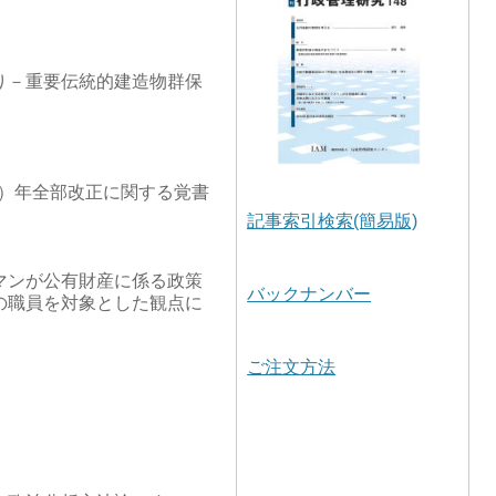
り－重要伝統的建造物群保
26）年全部改正に関する覚書
記事索引検索(簡易版)
マンが公有財産に係る政策
バックナンバー
の職員を対象とした観点に
ご注文方法