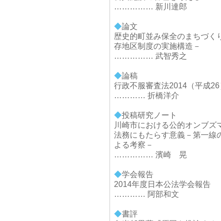
…………… 新川達郎
◆
論文
歴史的町並み保全のまちづく
存地区制度の実施構造－
…………… 武智秀之
◆
論稿
行政不服審査法2014（平成
………… 折橋洋介
◆
投稿研究ノート
川崎市における公的オンブズ
法務にもたらす意義－第一線
よる考察－
…………… 濱崎 晃
◆
学会報告
2014年度日本公法学会報告
………… 阿部和文
◆
書評