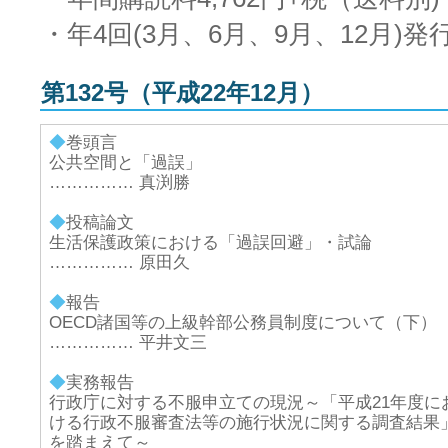
・年4回(3月、6月、9月、12月)発
第132号（平成22年12月）
◆
巻頭言
公共空間と「過誤」
…………… 真渕勝
◆
投稿論文
生活保護政策における「過誤回避」・試論
…………… 原田久
◆
報告
OECD諸国等の上級幹部公務員制度について（下）
…………… 平井文三
◆
実務報告
行政庁に対する不服申立ての現況～「平成21年度に
ける行政不服審査法等の施行状況に関する調査結果
を踏まえて～