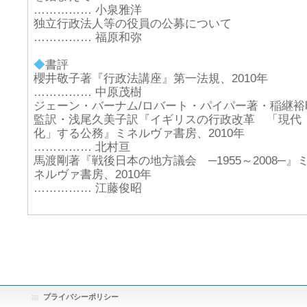
…………… 小泉雅洋
独立行政法人等の役員の公募について
…………… 福原和弥
◆
書評
櫻井敬子著『行政法講座』第一法規、2010年
…………… 中原茂樹
ジェーン・バーナム/ロバート・パイパー著・稲継裕
監訳・浅尾久美子訳『イギリスの行政改革 「現代
化」する公務』ミネルヴァ書房、2010年
…………… 北村亘
馬渡剛著『戦後日本の地方議会 ─1955～2008─』
ネルヴァ書房、2010年
…………… 江藤俊昭
プライバシーポリシー