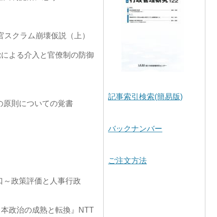
官スクラム崩壊仮説（上）
党による介入と官僚制の防御
記事索引検索(簡易版)
の原則についての覚書
バックナンバー
ご注文方法
口～政策評価と人事行政
本政治の成熟と転換』NTT