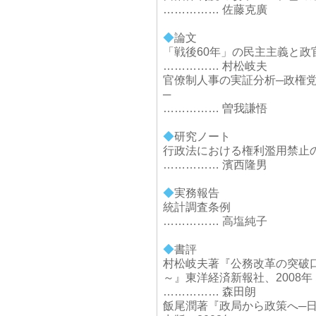
…………… 佐藤克廣
◆
論文
「戦後60年」の民主主義と政
…………… 村松岐夫
官僚制人事の実証分析─政権
─
…………… 曽我謙悟
◆
研究ノート
行政法における権利濫用禁止
…………… 濱西隆男
◆
実務報告
統計調査条例
…………… 高塩純子
◆
書評
村松岐夫著『公務改革の突破
～』東洋経済新報社、2008年
…………… 森田朗
飯尾潤著『政局から政策へ─日