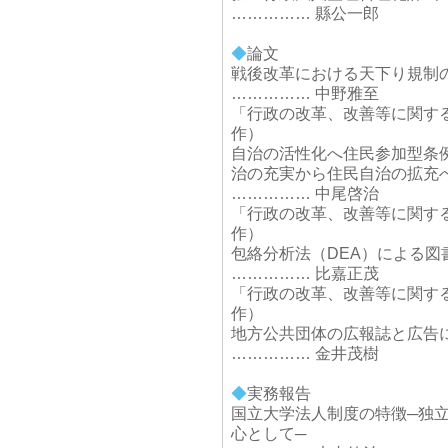
…………… 縣公一郎
◆
論文
戦後改革における天下り規制
…………… 中野雅至
「行政の改革、改善等に関す
作）
自治の活性化へ住民参加型条
治の充実から住民自治の拡充
…………… 中尾啓治
「行政の改革、改善等に関す
作）
包絡分析法（DEA）による図
…………… 比嘉正茂
「行政の改革、改善等に関す
作）
地方公共団体の広報誌と広告
…………… 金井茂樹
◆
実務報告
国立大学法人制度の特徴─独
心として─