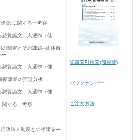
の創設に関する一考察
る懸賞論文」入選作（佳
例の制定とその課題─団体自
へ─
記事索引検索(簡易版)
る懸賞論文」入選作（佳
書館事業の実証分析
バックナンバー
る懸賞論文」入選作（佳
ご注文方法
に関する一考察
立行政法人制度との相違を中