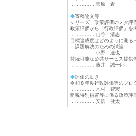
…………… 菅原 希
◆
寄稿論文等
シリーズ 政策評価のメタ評
政策評価から「行政評価」を
…………… 山谷 清志
目標達成度はどのように測る
－課題解決のための試論
…………… 小野 達也
持続可能な公共サービス提供
…………… 藤井 誠一郎
◆
評価の動き
令和８年度行政評価等のプロ
…………… 木村 智宏
租税特別措置等に係る政策評
…………… 安倍 健太