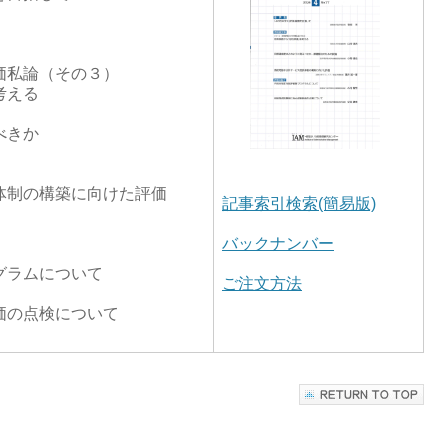
価私論（その３）
考える
べきか
体制の構築に向けた評価
記事索引検索(簡易版)
バックナンバー
グラムについて
ご注文方法
価の点検について