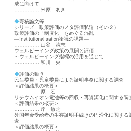
成に向けて
…………… 米原 あき
◆
寄稿論文等
シリーズ 政策評価のメタ評価私論（その２）
政策評価の「制度化」をめぐる混乱
―Institutionalisation論議の課題―
…………… 山谷 清志
ウェルビーイング政策の展開と評価
～ウェルビーイング指標の活用を通じて
…………… 和川 央
◆
評価の動き
民生委員・児童委員による証明事務に関する調査
＜評価結果の概要＞
…………… 原 宏
リチウムイオン電池等の回収・再資源化に関する調
＜評価結果の概要＞
…………… 岸 敏之
外国年金受給者の生存証明手続きの円滑化に関する
査
＜評価結果の概要＞