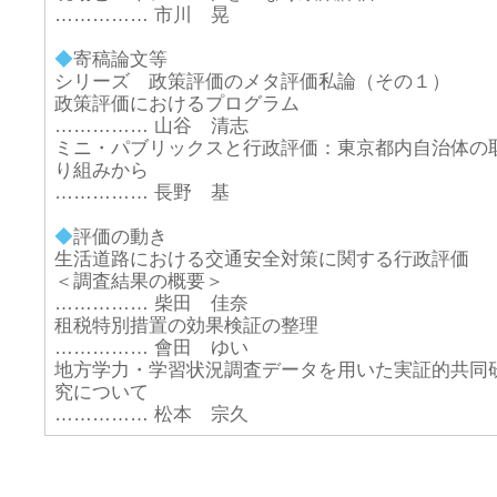
…………… 市川 晃
◆
寄稿論文等
シリーズ 政策評価のメタ評価私論（その１）
政策評価におけるプログラム
…………… 山谷 清志
ミニ・パブリックスと行政評価：東京都内自治体の
り組みから
…………… 長野 基
◆
評価の動き
生活道路における交通安全対策に関する行政評価
＜調査結果の概要＞
…………… 柴田 佳奈
租税特別措置の効果検証の整理
…………… 會田 ゆい
地方学力・学習状況調査データを用いた実証的共同
究について
…………… 松本 宗久