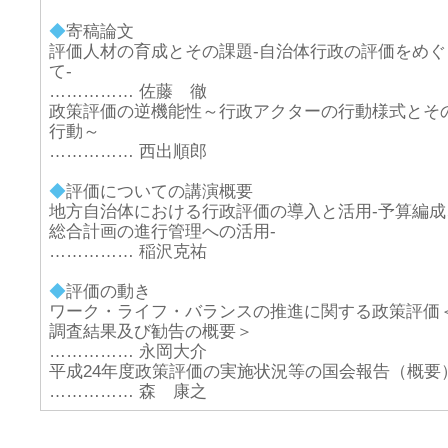
◆
寄稿論文
評価人材の育成とその課題-自治体行政の評価をめぐ
て-
…………… 佐藤 徹
政策評価の逆機能性～行政アクターの行動様式とそ
行動～
…………… 西出順郎
◆
評価についての講演概要
地方自治体における行政評価の導入と活用-予算編成
総合計画の進行管理への活用-
…………… 稲沢克祐
◆
評価の動き
ワーク・ライフ・バランスの推進に関する政策評価
調査結果及び勧告の概要＞
…………… 永岡大介
平成24年度政策評価の実施状況等の国会報告（概要
…………… 森 康之