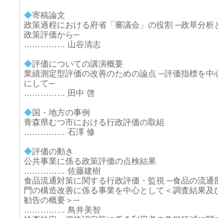
◆
寄稿論文
政策過程における府省「審議会」の役割 ─政草分析
政策評価から─
…………… 山谷清志
◆
評価についての講演概要
業績測定型評価の改善のための論点 ─評価指標を中
にして─
…………… 田中 啓
◆
国・地方の事例
青森県むつ市における行政評価の取組
…………… 石澤 修
◆
評価の動き
公共事業に係る政策評価の点検結果
…………… 佐藤建樹
食品流通対策に関する行政評価・監視 ─食品の流通
門の構造改善に係る事業を中心として＜調査結果及
勧告の概要＞─
…………… 鳥井美智