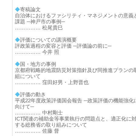
◆
寄稿論文
自治体におけるファシリティ・マネジメントの意義
課題 ─神戸市の事例─
…………… 松尾貴巳
◆
評価についての講演概要
評政策過程の変容と評価 ─評価論の前に─
…………… 今井 照
◆
国・地方の事例
京都府戦略的地震防災対策指針及び同推進プランの
組について
…………… 窪田好男・上野晋也
◆
評価の動き
平成22年度政策評価国会報告 ─政策評価の機能強化
向けて─
…………… 中村剛士
ICT関連の補助金等事業執行の問題点と、適正化に
する総務省の取り組みについて
…………… 佐藤 督