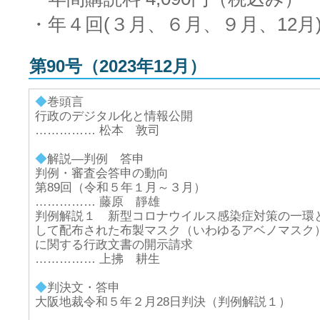
・年４回(３月、６月、９月、12月
第90号（2023年12月）
◆
巻頭言
行政のデジタル化と情報公開
…………… 松本 敦司
◆
解説―判例 答申
判例・審査会答申の動向
第89回（令和５年１月～３月）
…………… 藤原 靜雄
判例解説１ 新型コロナウイルス感染症対策の一環
して配布された布製マスク（いわゆるアベノマスク
に関する行政文書の開示請求
…………… 上拂 耕生
◆
判決文・答申
大阪地裁令和５年２月28日判決（判例解説１）