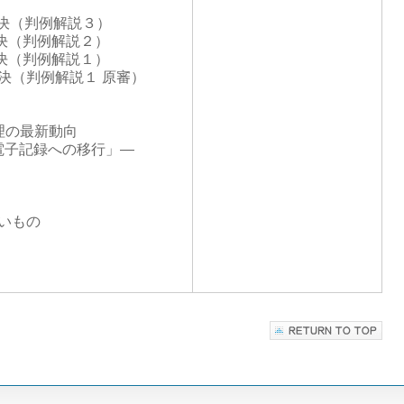
判決（判例解説３）
決（判例解説２）
決（判例解説１）
判決（判例解説１ 原審）
管理の最新動向
電子記録への移行」―
しいもの