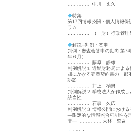
…………… 中川 丈久
◆
特集
第17回情報公開・個人情報保
ラム
…………… （一財）行政管理
◆
解説─判例・答申
判例・審査会答申の動向 第7
年６月）
…………… 藤原 靜雄
判例解説１ 近畿財務局によ
却にかかる売買契約書の一部
訴訟
…………… 井上 禎男
判例解説２ 学校法人が作成
該当性
…………… 石森 久広
判例解説３ 情報公開における
―限定的な情報照合可能性を
非― …………… 大林 啓吾