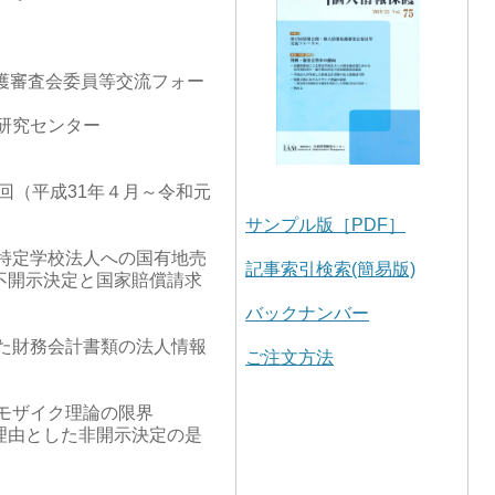
護審査会委員等交流フォー
研究センター
4回（平成31年４月～令和元
サンプル版［PDF］
る特定学校法人への国有地売
記事索引検索(簡易版)
不開示決定と国家賠償請求
バックナンバー
した財務会計書類の法人情報
ご注文方法
モザイク理論の限界
理由とした非開示決定の是