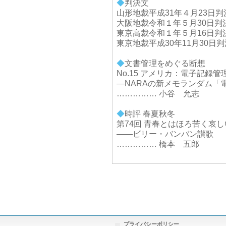
◆
判決文
山形地裁平成31年４月23日
大阪地裁令和１年５月30日判
東京高裁令和１年５月16日判
東京地裁平成30年11月30日
◆
文書管理をめぐる断想
No.15 アメリカ：電子記録
―NARAの新メモランダム「
…………… 小谷 允志
◆
時評 春夏秋冬
第74回 青春とはほろ苦く哀
――ビリー・バンバン讃歌
…………… 橋本 五郎
プライバシーポリシー