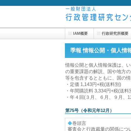
IAM概要
行政研究所概要
季報 情報公開・個人情
情報公開と個人情報保護は、い
の重要課題の解説、国や地方の
等を包含するとともに、国の情
・定価 1,143円+税(送料別)
・年間購読料 3,334円+税(送料
・年４回(３月、６月、９月、1
第75号（令和元年12月）
◆
巻頭言
審査会と行政裁量の関係につ