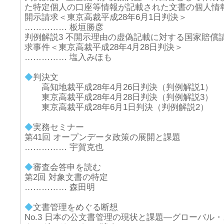
た特定個人の口座等情報が記載された文書の個人情
開示請求＜東京高裁平成28年6月1日判決＞
…………… 板垣勝彦
判例解説3 不開示理由の虚偽記載に対する国家賠償
求事件＜東京高裁平成28年4月28日判決＞
…………… 塩入みほも
◆
判決文
高知地裁平成28年4月26日判決（判例解説1）
東京高裁平成28年4月28日判決（判例解説3）
東京高裁平成28年6月1日判決（判例解説2）
◆
実務セミナー
第41回 オープンデータ政策の展開と課題
…………… 宇賀克也
◆
審査会答申を読む
第2回 対象文書の特定
…………… 森田明
◆
文書管理をめぐる断想
No.3 日本の公文書管理の現状と課題―グローバル・