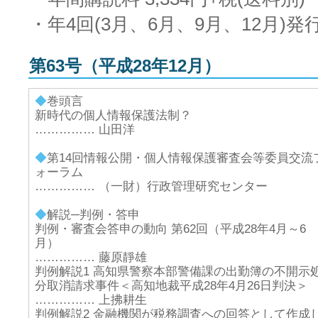
・年4回(3月、6月、9月、12月)発
第63号（平成28年12月）
◆
巻頭言
新時代の個人情報保護法制？
…………… 山田洋
◆
第14回情報公開・個人情報保護審査会等委員交流
ォーラム
…………… （一財）行政管理研究センター
◆
解説─判例・答申
判例・審査会答申の動向 第62回（平成28年4月～6
月）
…………… 藤原靜雄
判例解説1 高知県警察本部警備課の出勤簿の不開示
分取消請求事件＜高知地裁平成28年4月26日判決＞
…………… 上拂耕生
判例解説2 金融機関が税務調査への回答として作成