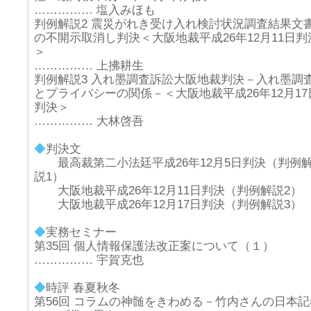
…………… 塩入みほも
判例解説2 震災がれき受け入れ検討状況調査結果文
の不開示取消し判決＜大阪地裁平成26年12月11日判
＞
…………… 上拂耕生
判例解説3 入れ墨調査訴訟大阪地裁判決－入れ墨調
とプライバシーの関係－＜大阪地裁平成26年12月17
判決＞
…………… 大林啓吾
◆
判決文
最高裁第二小法廷平成26年12月5日判決（判例
説1）
大阪地裁平成26年12月11日判決（判例解説2）
大阪地裁平成26年12月17日判決（判例解説3）
◆
実務セミナー
第35回 個人情報保護法改正案について（１）
…………… 宇賀克也
◆
時評 春夏秋冬
第56回 コラムの神髄をきわめる－竹内さんの日本記