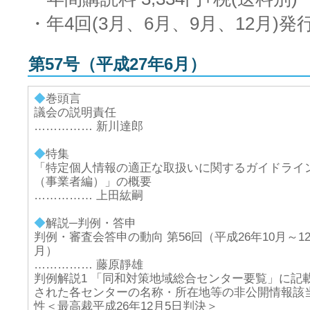
・年4回(3月、6月、9月、12月)発
第57号（平成27年6月）
◆
巻頭言
議会の説明責任
…………… 新川達郎
◆
特集
「特定個人情報の適正な取扱いに関するガイドライ
（事業者編）」の概要
…………… 上田紘嗣
◆
解説─判例・答申
判例・審査会答申の動向 第56回（平成26年10月～1
月）
…………… 藤原靜雄
判例解説1 「同和対策地域総合センター要覧」に記
された各センターの名称・所在地等の非公開情報該
性＜最高裁平成26年12月5日判決＞