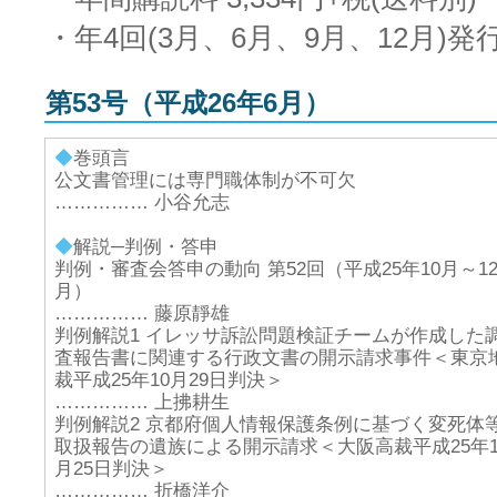
・年4回(3月、6月、9月、12月)発
第53号（平成26年6月）
◆
巻頭言
公文書管理には専門職体制が不可欠
…………… 小谷允志
◆
解説─判例・答申
判例・審査会答申の動向 第52回（平成25年10月～1
月）
…………… 藤原靜雄
判例解説1 イレッサ訴訟問題検証チームが作成した
査報告書に関連する行政文書の開示請求事件＜東京
裁平成25年10月29日判決＞
…………… 上拂耕生
判例解説2 京都府個人情報保護条例に基づく変死体
取扱報告の遺族による開示請求＜大阪高裁平成25年1
月25日判決＞
…………… 折橋洋介