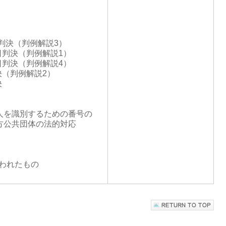
判決（判例解説3）
日判決（判例解説1）
日判決（判例解説4）
決（判例解説2）
決
人を識別するための番号の
方公共団体の法的対応
問われたもの