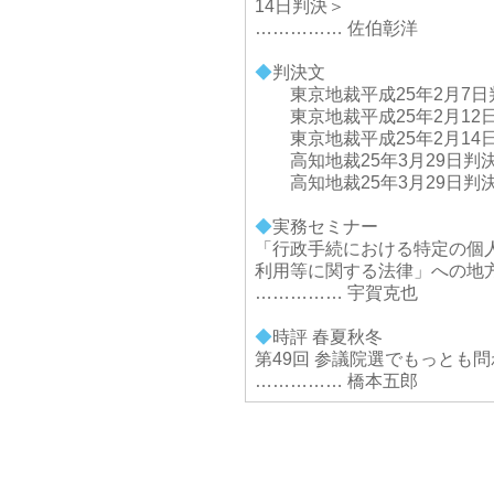
14日判決＞
…………… 佐伯彰洋
◆
判決文
東京地裁平成25年2月7日
東京地裁平成25年2月12
東京地裁平成25年2月14
高知地裁25年3月29日判
高知地裁25年3月29日判
◆
実務セミナー
「行政手続における特定の個
利用等に関する法律」への地
…………… 宇賀克也
◆
時評 春夏秋冬
第49回 参議院選でもっとも
…………… 橋本五郎