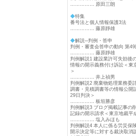
…………… 原田三朗
◆
特集
番号法と個人情報保護3法
…………… 藤原靜雄
◆
解説─判例・答申
判例・審査会答申の動向 第49
…………… 藤原靜雄
判例解説1 建設業許可失効後
情報の開示義務付け訴訟＜東京
＞
…………… 井上禎男
判例解説2 廃棄物処理業務委
調書・見積調書等の情報公開請
29日判決＞
…………… 板垣勝彦
判例解説3 ブログ掲載記事の
記録の開示請求＜東京地裁平成
…………… 塩入みほも
判例解説4 本人に係る労災保
開示決定等に対する裁決取消訴