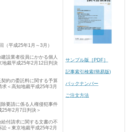
回（平成25年1月～3月）
の建設業者役員にかかる個人
サンプル版［PDF］
地裁平成25年2月12日判決
記事索引検索(簡易版)
託契約の委託料に関する予算
バックナンバー
求＜高知地裁平成25年3月
ご注文方法
削除要請に係る人権侵犯事件
25年2月7日判決＞
険給付請求に関する文書の不
訟＜東京地裁平成25年2月