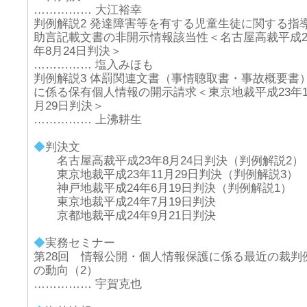
…………… 大江裕幸
判例解説2 発達障害等を有する児童生徒に関する指
助言記載文書の非開示情報該当性＜名古屋高裁平成2
年8月24日判決＞
…………… 塩入みほも
判例解説3 体罰関連文書（事情聴取書・事故概要書
に係る保有個人情報の開示請求＜東京地裁平成23年1
月29日判決＞
…………… 上沸耕生
◆
判決文
名古屋高裁平成23年8月24日判決（判例解説2）
東京地裁平成23年11月29日判決（判例解説3）
神戸地裁平成24年6月19日判決（判例解説1）
東京地裁平成24年7月19日判決
京都地裁平成24年9月21日判決
◆
実務セミナー
第28回 情報公開・個人情報保護に係る最近の裁判
の動向（2）
…………… 宇賀克也