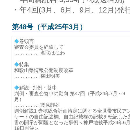
・年4回(3月、6月、9月、12月)発
第48号（平成25年3月）
◆
巻頭言
審査会委員を経験して
…………… 名取はにわ
◆
特集
和歌山県情報公開制度改革
…………… 横田明美
◆
解説─判例・答申
判例・審査会答申の動向 第47回（平成24年7月～9
月）
…………… 藤原靜雄
判例解説1 赤穂総合計画策定に関する全世帯市民ア
ケートの自由記述欄、自由記載欄の記載を転記した
書の開示が問題となった事例＜神戸地裁平成24年6
19日判決＞