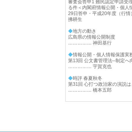
審査会答申1 難民認定申請受
る件＜内閣府情報公開・個人情
29日答申・平成20年度（行情
拂耕生
◆
地方の動き
広島県の情報公開制度
…………… 神田基行
◆
情報公開・個人情報保護実
第13回 公文書管理法─制定へ
…………… 宇賀克也
◆
時評 春夏秋冬
第31回 心打つ政治家の演説
…………… 橋本五郎