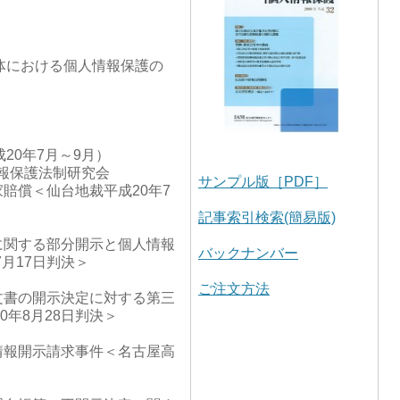
体における個人情報保護の
20年7月～9月）
報保護法制研究会
サンプル版［PDF］
家賠償＜仙台地裁平成20年7
記事索引検索(簡易版)
に関する部分開示と個人情報
バックナンバー
月17日判決＞
ご注文方法
文書の開示決定に対する第三
0年8月28日判決＞
情報開示請求事件＜名古屋高