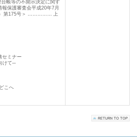
理台帳等の不開示決定に関す
報保護審査会平成20年7月
）第175号＞ …………… 上
務セミナー
向けて─
はどこへ