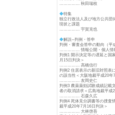
…………… 秋田瑞枝
◆
特集
独立行政法人及び地方公共団
現状と課題
…………… 宇賀克也
◆
解説─判例・答申
判例・審査会答申の動向（平成
…………… 情報公開・個人情
判例1 開示決定等の遅延と国
月15日判決＞
…………… 高橋信行
判例2 住居表示の新旧対照表
の該当性＜大阪地裁平成20年7
…………… 友岡史仁
判例3 農薬薬効試験成績記載
者の取消請求＜広島地裁平成2
…………… 石森久広
判例4 死体見分調書等の捜査
裁平成20年7月16日判決＞
…………… 大林啓吾